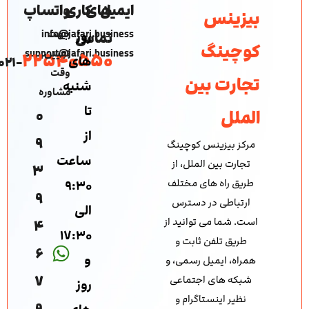
ایمیل
های
کاری
واتساپ
بیزینس
جهت
info@jafari.business
روز
تماس
کوچینگ
تعیین
support@jafari.business
22540550
های
۰۲۱-
وقت
تجارت بین
شنبه
مشاوره
تا
0
الملل
از
9
مرکز بیزینس کوچینگ
ساعت
تجارت بین الملل، از
3
طریق راه های مختلف
۹:۳۰
9
ارتباطی در دسترس
الی
است. شما می توانید از
4
۱۷:۳۰
طریق تلفن ثابت و
6
و
همراه، ایمیل رسمی، و
7
شبکه های اجتماعی
روز
نظیر اینستاگرام و
9